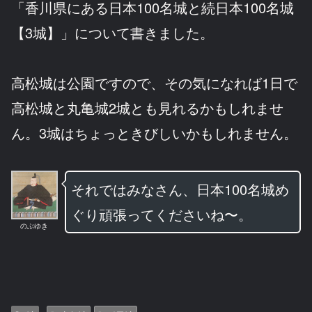
「香川県にある日本100名城と続日本100名城
【3城】」について書きました。
高松城は公園ですので、その気になれば1日で
高松城と丸亀城2城とも見れるかもしれませ
ん。3城はちょっときびしいかもしれません。
それではみなさん、日本100名城め
ぐり頑張ってくださいね〜。
のぶゆき