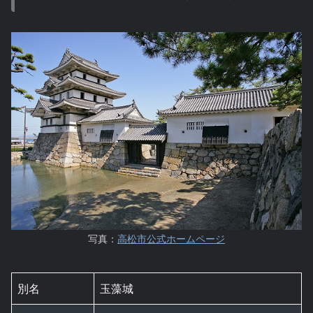
写真：
高松市公式ホームページ
別名
玉藻城