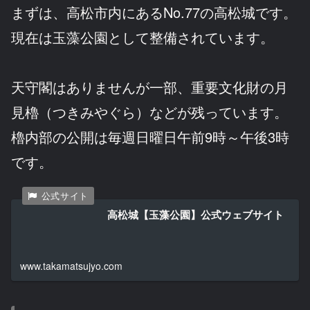
まずは、高松市内にあるNo.77の高松城です。
現在は玉藻公園として整備されています。
天守閣はありませんが一部、重要文化財の月
見櫓（つきみやぐら）などが残っています。
櫓内部の公開は毎週日曜日午前9時～午後3時
です。
高松城【玉藻公園】公式ウェブサイト
www.takamatsujyo.com