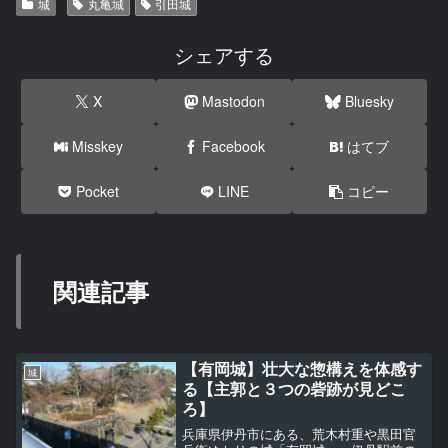
城
丸亀城
引田城
シェアする
X
Mastodon
Bluesky
Misskey
Facebook
はてブ
Pocket
LINE
コピー
関連記事
【有岡城】壮大な惣構えを体感す
城
る【主郭と３つの砦跡が見どこ
ろ】
兵庫県伊丹市にある、荒木村重や黒田官